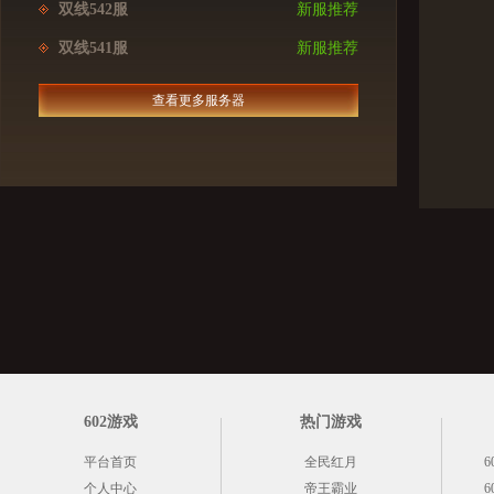
双线542服
新服推荐
双线541服
新服推荐
查看更多服务器
602游戏
热门游戏
平台首页
全民红月
6
个人中心
帝王霸业
6